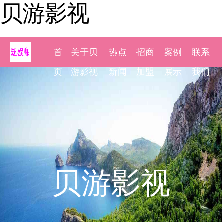
贝游影视
首
关于贝
热点
招商
案例
联系
页
游影视
新闻
加盟
展示
我们
贝游影视