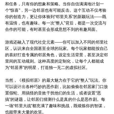
和任务，只有你的想象和策略。当你自信满满地计划一
个“惊喜”，另一边邻居也有可能反击。这个互动不仅考验
你的创造力，更让你体验到“邻里关系”的新颖玩法——既
有温情，也有趣味。每一次“整人”背后，都是一次交流与
合作的可能，有时甚至会形成意想不到的有趣局面。
游戏还融入了现代社交元素——你可以加入不同的邻里社
区，认识来自全国甚至全球的玩家。每个玩家都能按自己
的喜好打造专属的邻居角色，设定生活背景，甚至决定邻
里间的互动规则。这种高度的定制化，让每个人都能成
为“邻居界”的明星，打造独一无二的虚拟社区。
当然，《模拟邻居》的最大魅力在于它的“整人”玩法。你
可以设计出各种巧妙的恶作剧，比如偷偷在邻居家门口放
置假蛇、用搞怪的音效干扰他们的生活，或者设置“恶
搞”的谜题，让邻居们猜测什么是真的什么是恶作剧。每
一场“邻里大战”都充满了趣味和挑战，既锻炼你的智谋，
也能带来大量的欢笑。