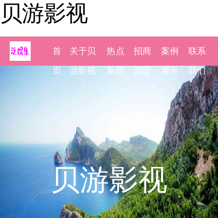
贝游影视
首
关于贝
热点
招商
案例
联系
页
游影视
新闻
加盟
展示
我们
贝游影视