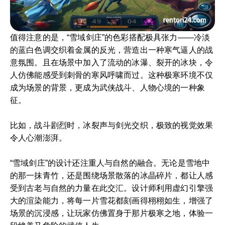
值得注意的是，“雪域剑庄”的色彩搭配极具张力——冷淡
的蓝白色调交织着金属的反光，营造出一种寒气逼人的战
意氛围。且在场景中加入了流动的冰瀑、裂开的冰块，令
人仿佛能感受到刺骨的寒风呼啸而过。这种极寒环境不仅
成为场景的背景，更成为武侠战斗、人物心境的一种象
征。
比如，战斗剧烈时，冰裂声与剑光交织，极致的视觉效果
令人心潮澎湃。
“雪域剑庄”的设计还注重人与自然的融合。无论是雪地中
的那一抹青竹，还是围绕场景散落的冰晶碎片，都让人感
受到古老与自然的力量在此交汇。设计师利用虚幻引擎强
大的渲染能力，将每一片雪花都刻画得栩栩如生，增强了
场景的沉浸感，让玩家仿佛置身于那片极寒之地，体验一