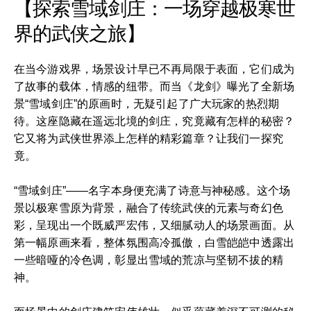
【探索雪域剑庄：一场穿越极寒世
界的武侠之旅】
在当今游戏界，场景设计早已不再局限于表面，它们成为
了故事的载体，情感的纽带。而当《龙剑》曝光了全新场
景“雪域剑庄”的原画时，无疑引起了广大玩家的热烈期
待。这座隐藏在遥远北境的剑庄，究竟藏有怎样的秘密？
它又将为武侠世界添上怎样的精彩篇章？让我们一探究
竟。
“雪域剑庄”——名字本身便充满了诗意与神秘感。这个场
景以极寒雪原为背景，融合了传统武侠的元素与奇幻色
彩，呈现出一个既威严宏伟，又细腻动人的场景画面。从
第一幅原画来看，整体氛围高冷孤傲，白雪皑皑中透露出
一些暗哑的冷色调，彰显出雪域的荒凉与坚韧不拔的精
神。