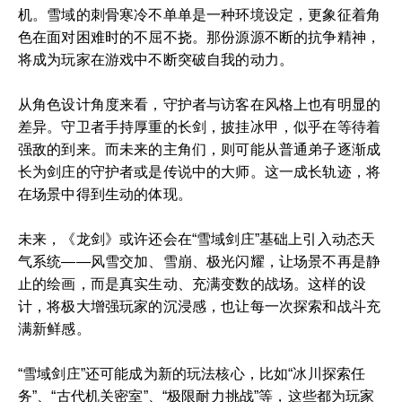
机。雪域的刺骨寒冷不单单是一种环境设定，更象征着角
色在面对困难时的不屈不挠。那份源源不断的抗争精神，
将成为玩家在游戏中不断突破自我的动力。
从角色设计角度来看，守护者与访客在风格上也有明显的
差异。守卫者手持厚重的长剑，披挂冰甲，似乎在等待着
强敌的到来。而未来的主角们，则可能从普通弟子逐渐成
长为剑庄的守护者或是传说中的大师。这一成长轨迹，将
在场景中得到生动的体现。
未来，《龙剑》或许还会在“雪域剑庄”基础上引入动态天
气系统——风雪交加、雪崩、极光闪耀，让场景不再是静
止的绘画，而是真实生动、充满变数的战场。这样的设
计，将极大增强玩家的沉浸感，也让每一次探索和战斗充
满新鲜感。
“雪域剑庄”还可能成为新的玩法核心，比如“冰川探索任
务”、“古代机关密室”、“极限耐力挑战”等，这些都为玩家