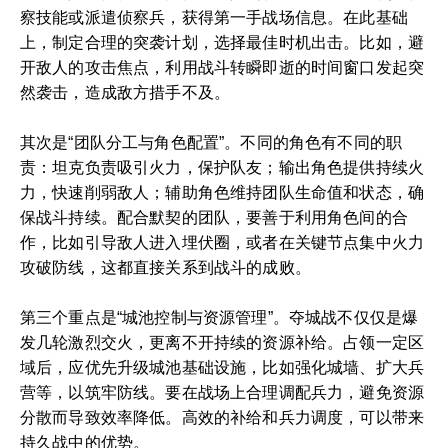
察技能或派遣侦察兵，获得第一手战场信息。在此基础
上，制定合理的突袭计划，选择最佳时机出击。比如，避
开敌人的攻击焦点，利用战斗转瞬即逝的时间窗口发起突
然袭击，造成敌方措手不及。
其次是“团队分工与角色配置”。不同的角色有不同的职
责：坦克负责吸引火力，保护队友；输出角色提供持续火
力，快速削弱敌人；辅助角色维持团队生命值和状态，确
保战斗持续。配合默契的团队，要善于利用角色间的合
作，比如引导敌人进入埋伏圈，或者在关键节点集中火力
攻破防线，这都直接关系到战斗的成败。
第三个重点是“城池控制与资源管理”。夺城战不仅仅是爆
发几轮激烈交火，更离不开持续的资源补给。占领一定区
域后，应优先升级城池基础设施，比如强化城墙、扩大兵
营等，以筑牢防线。要在战场上合理调配兵力，避免资源
分散而导致效率降低。高效的补给和兵力调度，可以带来
持久战中的优势。