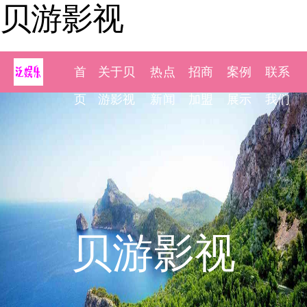
贝游影视
首
关于贝
热点
招商
案例
联系
页
游影视
新闻
加盟
展示
我们
贝游影视