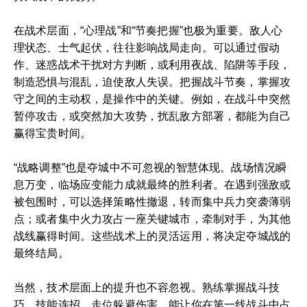
在战术层面，“心理战”和“节奏把握”也极为重要。敌人心
理状态、士气起伏，往往影响战局走向。可以通过假动
作、迷惑战术干扰对方判断，或利用夜战、陷阱等手段，
制造恐惧与混乱，迫使敌人失误。把握战斗节奏，掌握攻
守之间的主动权，是操作中的关键。例如，在战斗中突然
暂停攻击，或突然加大攻势，扰乱敌方部署，都能为自己
赢得宝贵时间。
“战略调整”也是夺城中不可忽视的智慧体现。战场情况瞬
息万变，临场应变能力成就最终的胜利者。在遇到强敌或
被包围时，可以选择策略性撤退，转而集中兵力突袭薄弱
点；或者集中火力攻占一座关键城市，牵制对手，为其他
战线赢得时间。这些战术上的灵活运用，将决定夺城战的
最终结局。
当然，技术层面上的提升也不容忽视。熟练掌握战斗技
巧、技能连招、走位躲避伤害，能让你在第一线战斗中占